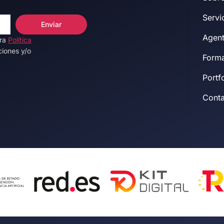
Servi
Enviar
Agent
tra
Política
ciones y/o
Forma
Portf
Cont