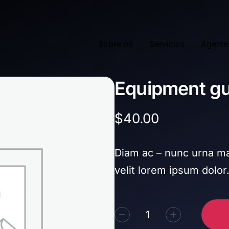
Sobre mí
Servicios
Agente
Equipment gu
$
40.00
Diam ac – nunc urna ma
velit lorem ipsum dolor
Alternative: