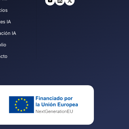
cios
es IA
ción IA
olio
acto