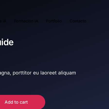
s IA
Formación IA
Portfolio
Contacto
ide
gna, porttitor eu laoreet aliquam
.
Add to cart