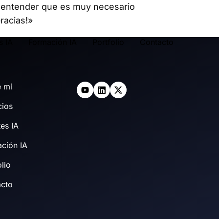
e entender que es muy necesario
Gracias!»
s IA
Formación IA
Portfolio
Contacto
 mí
cios
es IA
ción IA
olio
acto