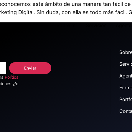
sconocemos este ámbito de una manera tan fácil d
eting Digital. Sin duda, con ella es todo más fácil. 
Sobre mí
Servicios
Agente
Sobre
Servi
Enviar
Agent
tra
Política
ciones y/o
Forma
Portf
Cont