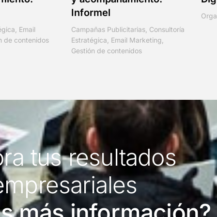
Informel
Orga
égica
,
Email
Campañas Publicitarias
,
Consultoría
n de contenidos
Estratégica
,
Email Marketing
,
Gestión de contenidos
ra tus resultados
empresariales
s más información?