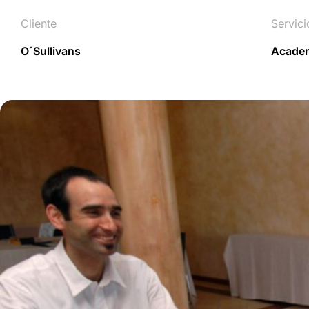
Cliente
Servici
O´Sullivans
Academ