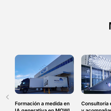
ca.
Formación a medida en
Consultoría 
IA generativa en MOWI
y acompaña