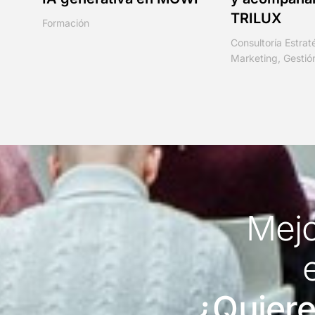
TRILUX
Formación
Consultoría Estrat
Marketing
,
Gestió
Mejo
¿Quiere