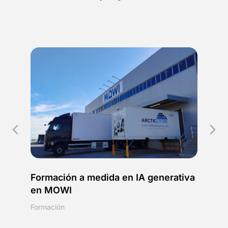
Formación a medida en IA generativa
Con
en MOWI
ac
Formación
Cons
de c