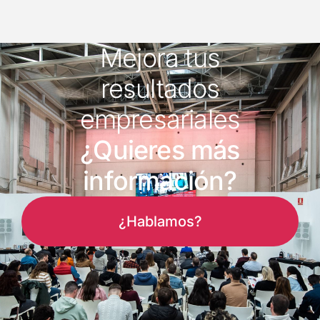
Mejora tus
resultados
empresariales
¿Quieres más
información?
¿Hablamos?