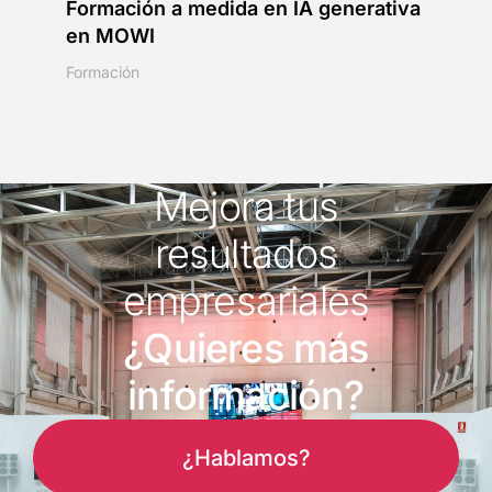
Formación a medida en IA generativa
Con
en MOWI
ac
Formación
Cons
de c
Mejora tus
resultados
empresariales
¿Quieres más
información?
¿Hablamos?