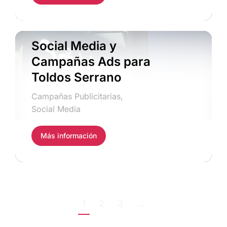
Social Media y
Campañas Ads para
Toldos Serrano
Campañas Publicitarias
,
Social Media
Más información
1
2
3
→