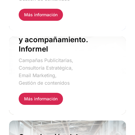
Más información
Consultoría estratégica
y acompañamiento.
Informel
Campañas Publicitarias
,
Consultoría Estratégica
,
Email Marketing
,
Gestión de contenidos
Más información